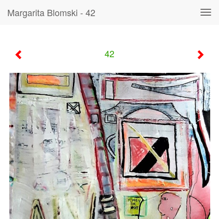
Margarita Blomski - 42
Tog
navi
42