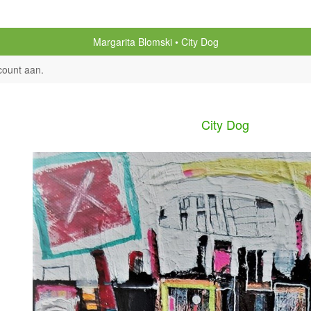
Margarita Blomski
City Dog
count aan
.
City Dog