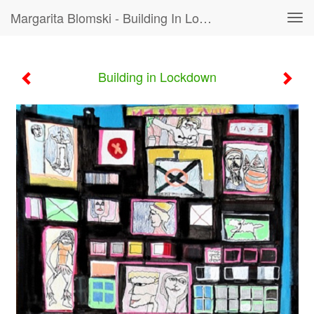
Margarita Blomski - Building In Lockdown
Tog
navi
Building in Lockdown