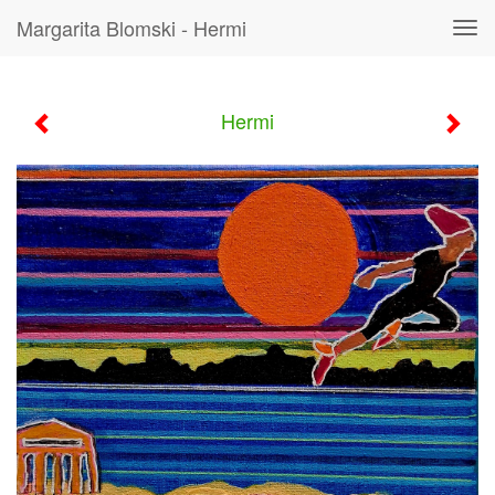
Margarita Blomski - Hermi
Tog
navi
Hermi