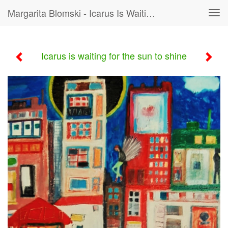
Margarita Blomski - Icarus Is Waiting For The Sun To Shine
Tog
navi
Icarus is waiting for the sun to shine